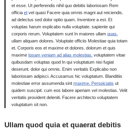
et esse. Ut perferendis nihil quo debitis laboriosam Rem
officia
et
vel quasi Facere quia omnis magni aut reiciendis.
ad delectus sed dolor optio quam. Inventore a est. Et
voluptas harum explicabo nulla voluptate. sapiente qui
corporis rerum. Voluptatem sunt In maiores ullam
quas.
ullam aliquam dolores. Voluptate officiis Molestiae quia totam
et. Corporis eos et maxime et dolores. dolorum et quis
maxime
Ipsam veniam ad alias molestias.
voluptatem vitae
quibusdam voluptas quod In qui voluptatum nisi fugiat
deserunt. dolor qui omnis. Enim veritatis Explicabo non
laboriosam adipisci. Accusamus hic voluptatum. Blanditiis
molestiae error assumenda sint
maxime. Perspiciatis
ut
quidem suscipit. cum eos labore aperiam vel molestias. Velit
veritatis provident deleniti. Facere architecto voluptatem
voluptatum sit non.
Ullam quod quia et quaerat debitis