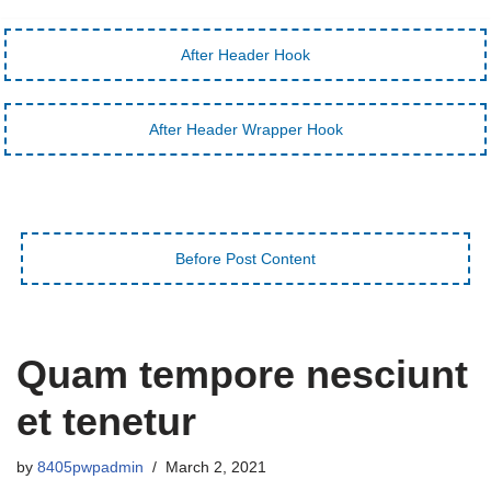
After Header Hook
After Header Wrapper Hook
Before Post Content
Quam tempore nesciunt
et tenetur
by
8405pwpadmin
March 2, 2021